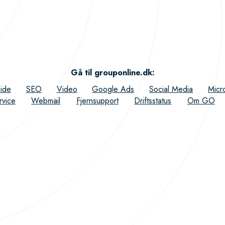
Gå til grouponline.dk
:
ide
SEO
Video
Google Ads
Social Media
Micr
rvice
Webmail
Fjernsupport
Driftsstatus
Om GO